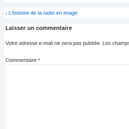
Navigation
Previous
‹ L’histoire de la radio en image
de
Post
l’article
Laisser un commentaire
is
Votre adresse e-mail ne sera pas publiée.
Les champs
Commentaire
*