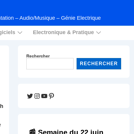
tation – Audio/Musique – Génie Electrique
iciels
Electronique & Pratique
Rechercher
RECHERCHER
Twitter
Instagram
YouTube
Pinterest
2h
e