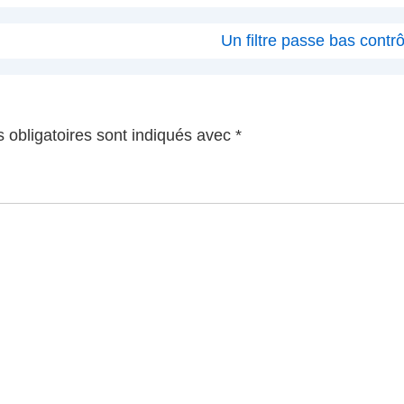
Next
Un filtre passe bas contrô
Post
is
 obligatoires sont indiqués avec
*