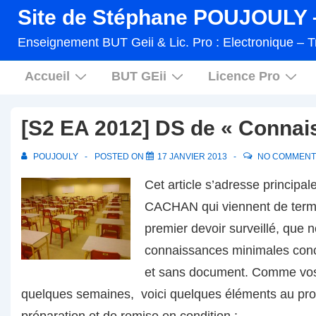
↓
Site de Stéphane POUJOULY –
passer
Enseignement BUT Geii & Lic. Pro : Electronique – T
au
Main
contenu
Accueil
BUT GEii
Licence Pro
Navigation
principal
[S2 EA 2012] DS de « Connai
POUJOULY
POSTED ON
17 JANVIER 2013
NO COMMENT
Cet article s’adresse principa
CACHAN qui viennent de termin
premier devoir surveillé, que 
connaissances minimales conc
et sans document. Comme vos
quelques semaines, voici quelques éléments au pro