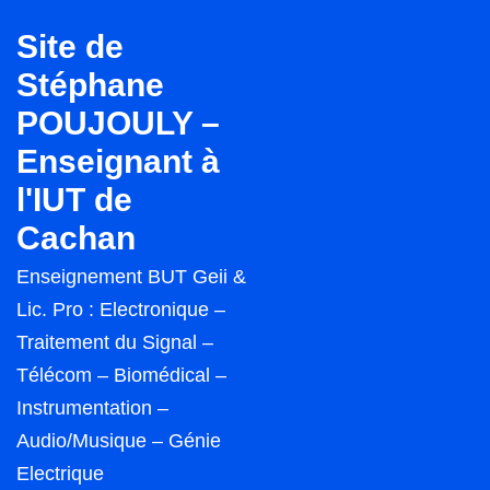
↓
Site de
passer
Stéphane
au
POUJOULY –
contenu
principal
Enseignant à
l'IUT de
Cachan
Enseignement BUT Geii &
Lic. Pro : Electronique –
Traitement du Signal –
Télécom – Biomédical –
Instrumentation –
Audio/Musique – Génie
Electrique