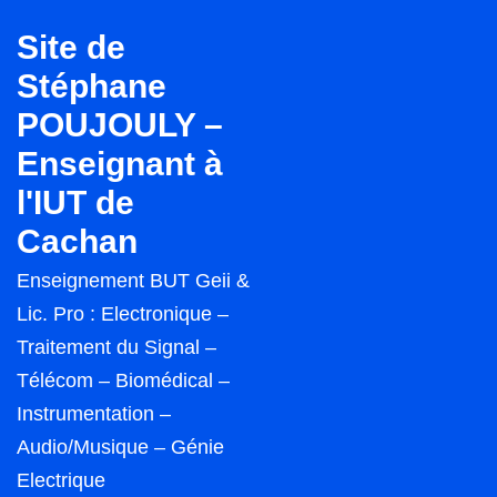
↓
Site de
passer
Stéphane
au
POUJOULY –
contenu
principal
Enseignant à
l'IUT de
Cachan
Enseignement BUT Geii &
Lic. Pro : Electronique –
Traitement du Signal –
Télécom – Biomédical –
Instrumentation –
Audio/Musique – Génie
Electrique