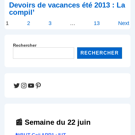
Devoirs de vacances été 2013 : La
compil’
Pagination
1
2
3
…
13
Next
des
publications
Rechercher
RECHERCHER
Twitter
Instagram
YouTube
Pinterest