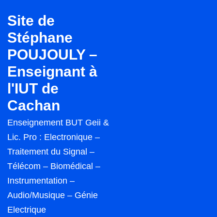
↓
Site de
passer
Stéphane
au
POUJOULY –
contenu
principal
Enseignant à
l'IUT de
Cachan
Enseignement BUT Geii &
Lic. Pro : Electronique –
Traitement du Signal –
Télécom – Biomédical –
Instrumentation –
Audio/Musique – Génie
Electrique