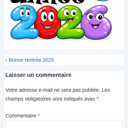
Navigation
Previous
‹ Bonne rentrée 2025
de
Post
l’article
Laisser un commentaire
is
Votre adresse e-mail ne sera pas publiée.
Les
champs obligatoires sont indiqués avec
*
Commentaire
*