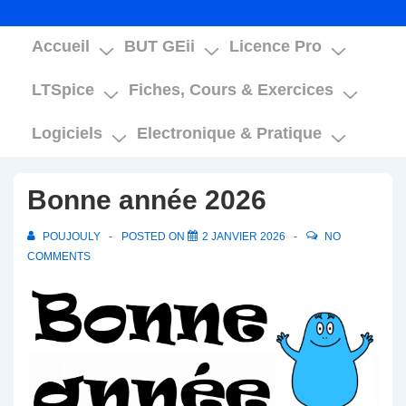
Main
Accueil
BUT GEii
Licence Pro
Navigation
LTSpice
Fiches, Cours & Exercices
Logiciels
Electronique & Pratique
Bonne année 2026
POUJOULY
POSTED ON
2 JANVIER 2026
NO
COMMENTS