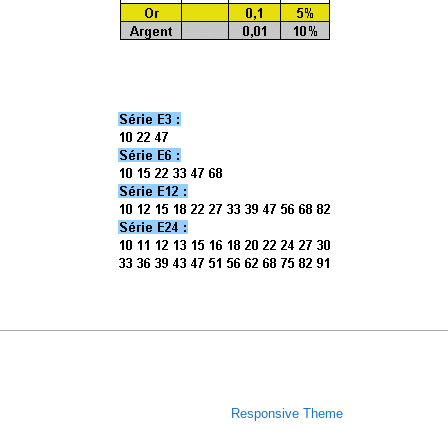
Copyright © 2026
Site de Stéphane POUJOULY - Enseignant
à l'IUT de Cachan
| Powered by
Responsive Theme