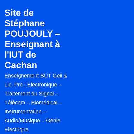
↓
Site de
passer
Stéphane
au
POUJOULY –
contenu
principal
Enseignant à
l'IUT de
Cachan
Enseignement BUT Geii &
Lic. Pro : Electronique –
Traitement du Signal –
Télécom – Biomédical –
Instrumentation –
Audio/Musique – Génie
Electrique