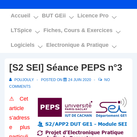
Main
Accueil
BUT GEii
Licence Pro
Navigation
LTSpice
Fiches, Cours & Exercices
Logiciels
Electronique & Pratique
[S2 SEI] Séance PEPS n°3
POUJOULY
POSTED ON
24 JUIN 2020
NO
COMMENTS
⚠ Cet
article
s’adress
e plus
particuli