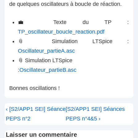
de quelques oscillateurs à boucle de réaction.
💼 Texte du TP :
TP_oscillateur_boucle_reaction.pdf
📎 Simulation LTSpice :
Oscillateur_partieA.asc
📎 Simulation LTSpice
:
Oscillateur_partieB.asc
Bonnes oscillations !
Navigation
Previous
Next
‹ [S2/APP1 SEI] Séance
[S2/APP1 SEI] Séances
de
Post
Post
PEPS n°2
PEPS n°4&5 ›
l’article
is
is
Laisser un commentaire