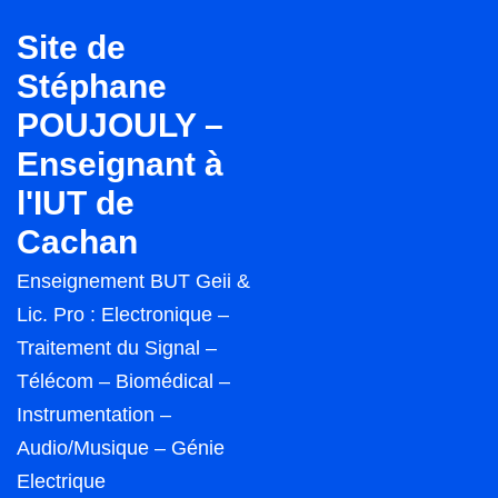
↓
Site de
passer
Stéphane
au
POUJOULY –
contenu
principal
Enseignant à
l'IUT de
Cachan
Enseignement BUT Geii &
Lic. Pro : Electronique –
Traitement du Signal –
Télécom – Biomédical –
Instrumentation –
Audio/Musique – Génie
Electrique