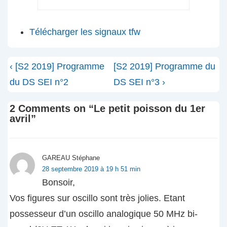
Télécharger les signaux tfw
Navigation
Previous
Next
‹ [S2 2019] Programme
[S2 2019] Programme du
de
Post
Post
du DS SEI n°2
DS SEI n°3 ›
l’article
is
is
2 Comments on “
Le petit poisson du 1er
avril
”
GAREAU Stéphane
28 septembre 2019 à 19 h 51 min
Bonsoir,
Vos figures sur oscillo sont très jolies. Etant
possesseur d’un oscillo analogique 50 MHz bi-