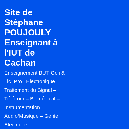
↓
Site de
passer
Stéphane
au
POUJOULY –
contenu
principal
Enseignant à
l'IUT de
Cachan
Enseignement BUT Geii &
Lic. Pro : Electronique –
Traitement du Signal –
Télécom – Biomédical –
Instrumentation –
Audio/Musique – Génie
Electrique