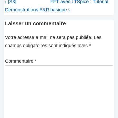
Navigation
Previous
Next
‹ [S3]
FFT avec LTSpice : Tutorial
de
Post
Post
Démonstrations E&R
basique ›
l’article
is
is
Laisser un commentaire
Votre adresse e-mail ne sera pas publiée.
Les
champs obligatoires sont indiqués avec
*
Commentaire
*