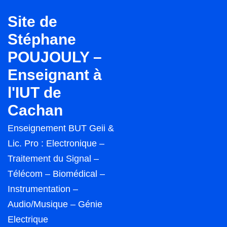
↓
Site de
passer
Stéphane
au
POUJOULY –
contenu
principal
Enseignant à
l'IUT de
Cachan
Enseignement BUT Geii &
Lic. Pro : Electronique –
Traitement du Signal –
Télécom – Biomédical –
Instrumentation –
Audio/Musique – Génie
Electrique