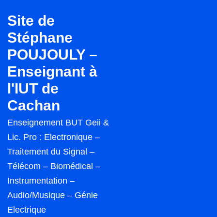
↓
Site de
passer
Stéphane
au
POUJOULY –
contenu
principal
Enseignant à
l'IUT de
Cachan
Enseignement BUT Geii &
Lic. Pro : Electronique –
Traitement du Signal –
Télécom – Biomédical –
Instrumentation –
Audio/Musique – Génie
Electrique