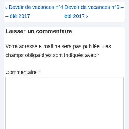
Navigation
Previous
Next
‹ Devoir de vacances n°4
Devoir de vacances n°6 –
de
Post
Post
– été 2017
été 2017 ›
l’article
is
is
Laisser un commentaire
Votre adresse e-mail ne sera pas publiée.
Les
champs obligatoires sont indiqués avec
*
Commentaire
*