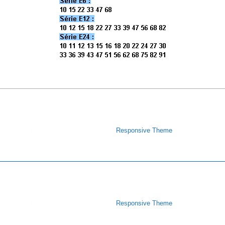
Copyright © 2026
Site de Stéphane POUJOULY - Enseignant
à l'IUT de Cachan
| Powered by
Responsive Theme
Copyright © 2026
Site de Stéphane POUJOULY - Enseignant
à l'IUT de Cachan
| Powered by
Responsive Theme