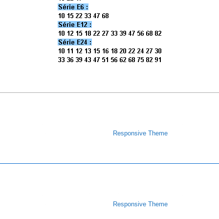
Copyright © 2026
Site de Stéphane POUJOULY - Enseignant
à l'IUT de Cachan
| Powered by
Responsive Theme
Copyright © 2026
Site de Stéphane POUJOULY - Enseignant
à l'IUT de Cachan
| Powered by
Responsive Theme