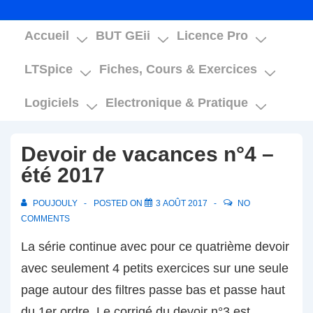
Main
Accueil
BUT GEii
Licence Pro
Navigation
LTSpice
Fiches, Cours & Exercices
Logiciels
Electronique & Pratique
Devoir de vacances n°4 –
été 2017
POUJOULY
POSTED ON
3 AOÛT 2017
NO
COMMENTS
La série continue avec pour ce quatrième devoir
avec seulement 4 petits exercices sur une seule
page autour des filtres passe bas et passe haut
du 1er ordre. Le corrigé du devoir n°3 est