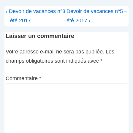
Navigation
Previous
Next
‹ Devoir de vacances n°3
Devoir de vacances n°5 –
de
Post
Post
– été 2017
été 2017 ›
l’article
is
is
Laisser un commentaire
Votre adresse e-mail ne sera pas publiée.
Les
champs obligatoires sont indiqués avec
*
Commentaire
*