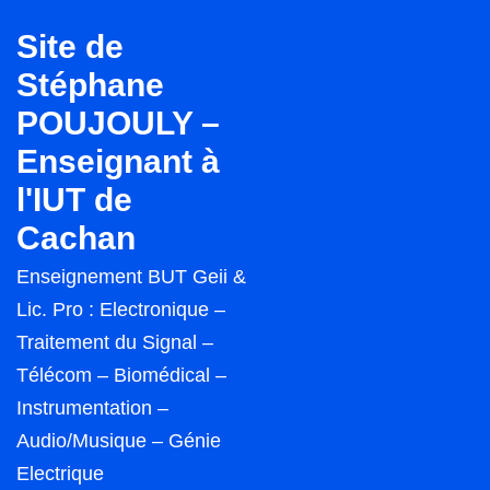
↓
Site de
passer
Stéphane
au
POUJOULY –
contenu
principal
Enseignant à
l'IUT de
Cachan
Enseignement BUT Geii &
Lic. Pro : Electronique –
Traitement du Signal –
Télécom – Biomédical –
Instrumentation –
Audio/Musique – Génie
Electrique