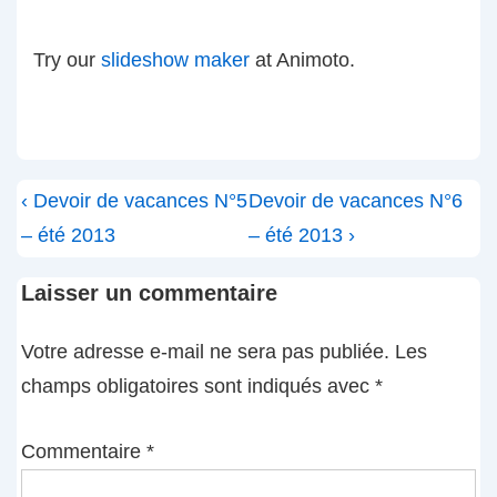
Try our
slideshow maker
at Animoto.
Navigation
Previous
Next
‹ Devoir de vacances N°5
Devoir de vacances N°6
de
Post
Post
– été 2013
– été 2013 ›
l’article
is
is
Laisser un commentaire
Votre adresse e-mail ne sera pas publiée.
Les
champs obligatoires sont indiqués avec
*
Commentaire
*