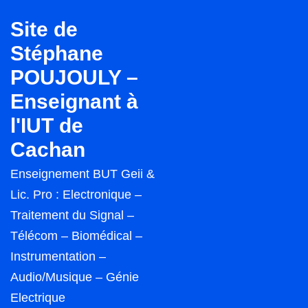
↓
Site de
passer
Stéphane
au
POUJOULY –
contenu
principal
Enseignant à
l'IUT de
Cachan
Enseignement BUT Geii &
Lic. Pro : Electronique –
Traitement du Signal –
Télécom – Biomédical –
Instrumentation –
Audio/Musique – Génie
Electrique