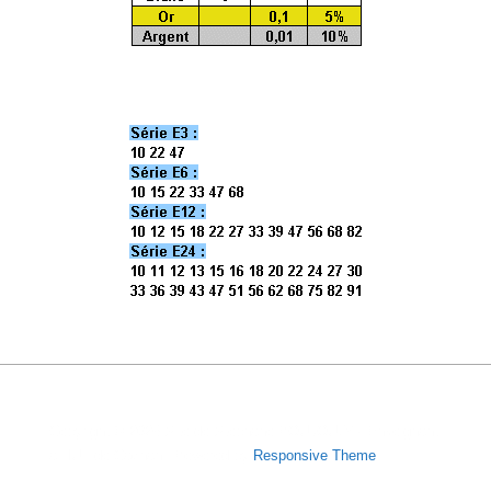
Copyright © 2026
Site de Stéphane POUJOULY - Enseignant
à l'IUT de Cachan
| Powered by
Responsive Theme