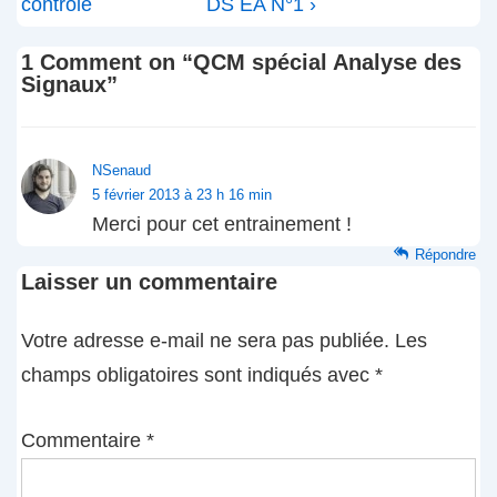
Post
Post
contrôlé
DS EA N°1 ›
l’article
is
is
1 Comment on “
QCM spécial Analyse des
Signaux
”
NSenaud
5 février 2013 à 23 h 16 min
Merci pour cet entrainement !
Répondre
Laisser un commentaire
Votre adresse e-mail ne sera pas publiée.
Les
champs obligatoires sont indiqués avec
*
Commentaire
*