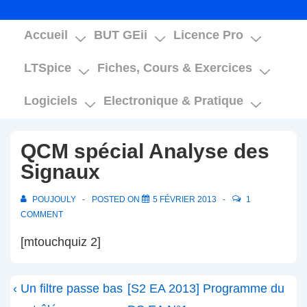
Main
Accueil
BUT GEii
Licence Pro
Navigation
LTSpice
Fiches, Cours & Exercices
Logiciels
Electronique & Pratique
QCM spécial Analyse des
Signaux
POUJOULY
POSTED ON
5 FÉVRIER 2013
1
COMMENT
[mtouchquiz 2]
Navigation
Previous
Next
‹ Un filtre passe bas
[S2 EA 2013] Programme du
de