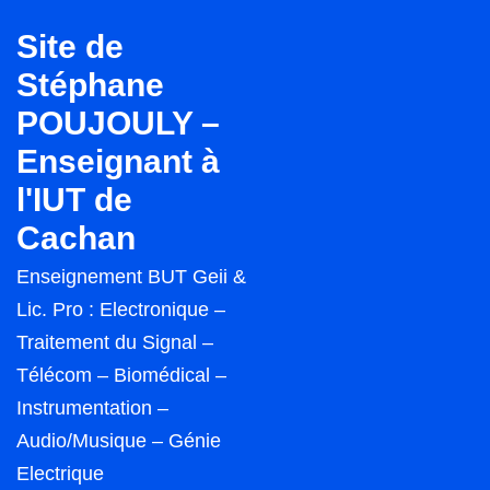
↓
Site de
passer
Stéphane
au
POUJOULY –
contenu
principal
Enseignant à
l'IUT de
Cachan
Enseignement BUT Geii &
Lic. Pro : Electronique –
Traitement du Signal –
Télécom – Biomédical –
Instrumentation –
Audio/Musique – Génie
Electrique