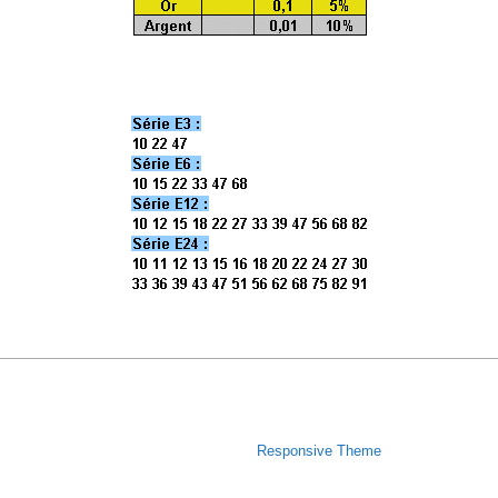
Copyright © 2026
Site de Stéphane POUJOULY - Enseignant
à l'IUT de Cachan
| Powered by
Responsive Theme