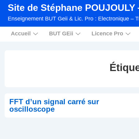
↓
Site de Stéphane POUJOULY –
passer
Enseignement BUT Geii & Lic. Pro : Electronique – T
au
Main
contenu
Accueil
BUT GEii
Licence Pro
Navigation
principal
Étique
FFT d’un signal carré sur
oscilloscope