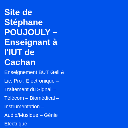
↓
Site de
passer
Stéphane
au
POUJOULY –
contenu
principal
Enseignant à
l'IUT de
Cachan
Enseignement BUT Geii &
Lic. Pro : Electronique –
Traitement du Signal –
Télécom – Biomédical –
Instrumentation –
Audio/Musique – Génie
Electrique