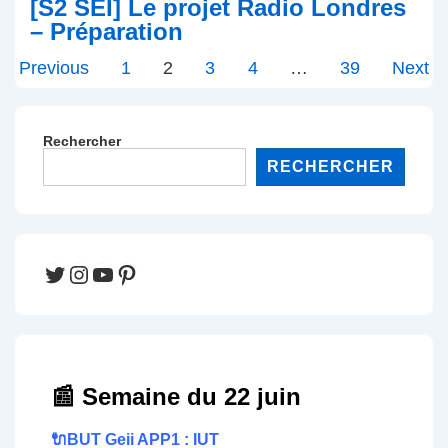
[S2 SEI] Le projet Radio Londres
– Préparation
Pagination
Previous
1
2
3
4
…
39
Next
des
publications
Rechercher
RECHERCHER
Twitter
Instagram
YouTube
Pinterest