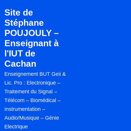
↓
Site de
passer
Stéphane
au
POUJOULY –
contenu
principal
Enseignant à
l'IUT de
Cachan
Enseignement BUT Geii &
Lic. Pro : Electronique –
Traitement du Signal –
Télécom – Biomédical –
Instrumentation –
Audio/Musique – Génie
Electrique