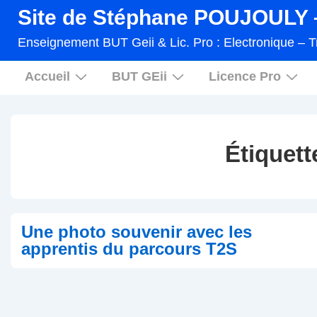
↓
Site de Stéphane POUJOULY –
passer
Enseignement BUT Geii & Lic. Pro : Electronique – T
au
Main
contenu
Accueil
BUT GEii
Licence Pro
Navigation
principal
Étiquett
Une photo souvenir avec les
apprentis du parcours T2S