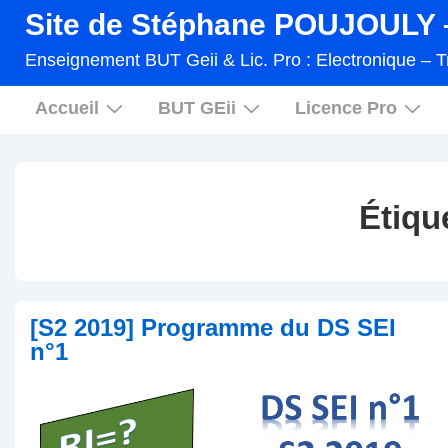
↓
Site de Stéphane POUJOULY –
passer
Enseignement BUT Geii & Lic. Pro : Electronique – T
au
Main
contenu
Accueil
BUT GEii
Licence Pro
Navigation
principal
Étiqu
[S2 2019] Programme du DS SEI
n°1