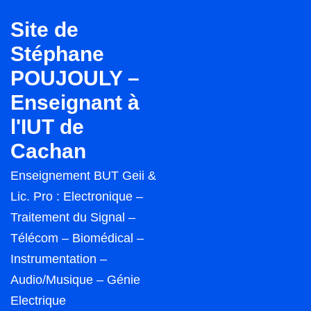
↓
Site de
passer
Stéphane
au
POUJOULY –
contenu
principal
Enseignant à
l'IUT de
Cachan
Enseignement BUT Geii &
Lic. Pro : Electronique –
Traitement du Signal –
Télécom – Biomédical –
Instrumentation –
Audio/Musique – Génie
Electrique