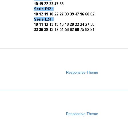
Copyright © 2026
Site de Stéphane POUJOULY - Enseignant
à l'IUT de Cachan
| Powered by
Responsive Theme
Copyright © 2026
Site de Stéphane POUJOULY - Enseignant
à l'IUT de Cachan
| Powered by
Responsive Theme