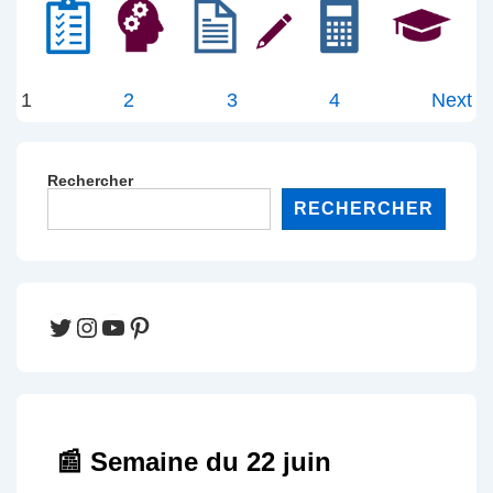
Pagination
1
2
3
4
Next
des
publications
Rechercher
RECHERCHER
Twitter
Instagram
YouTube
Pinterest