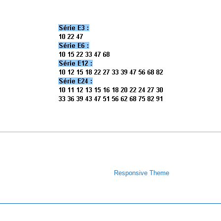
Copyright © 2026
Site de Stéphane POUJOULY - Enseignant
à l'IUT de Cachan
| Powered by
Responsive Theme