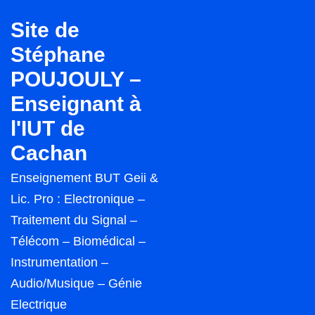
↓
Site de
passer
Stéphane
au
POUJOULY –
contenu
principal
Enseignant à
l'IUT de
Cachan
Enseignement BUT Geii &
Lic. Pro : Electronique –
Traitement du Signal –
Télécom – Biomédical –
Instrumentation –
Audio/Musique – Génie
Electrique