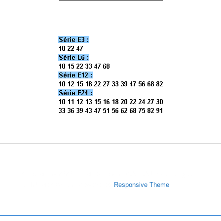
Copyright © 2026
Site de Stéphane POUJOULY - Enseignant
à l'IUT de Cachan
| Powered by
Responsive Theme