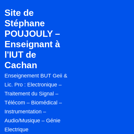
↓
Site de
passer
Stéphane
au
POUJOULY –
contenu
principal
Enseignant à
l'IUT de
Cachan
Enseignement BUT Geii &
Lic. Pro : Electronique –
Traitement du Signal –
Télécom – Biomédical –
Instrumentation –
Audio/Musique – Génie
Electrique