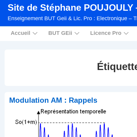
↓
Site de Stéphane POUJOULY –
passer
Enseignement BUT Geii & Lic. Pro : Electronique – T
au
Main
contenu
Accueil
BUT GEii
Licence Pro
Navigation
principal
Étiquett
Modulation AM : Rappels