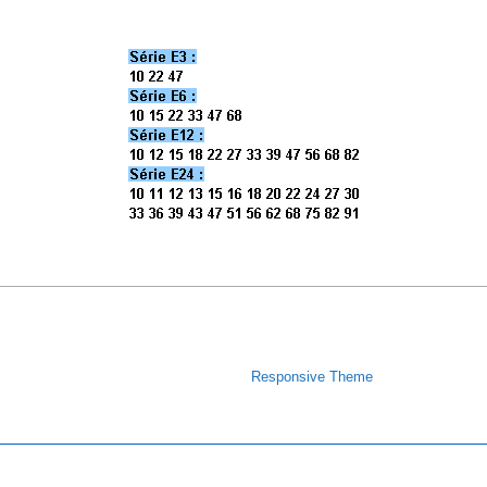
Copyright © 2026
Site de Stéphane POUJOULY - Enseignant
à l'IUT de Cachan
| Powered by
Responsive Theme