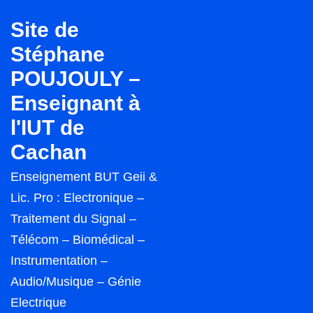
↓
Site de
passer
Stéphane
au
POUJOULY –
contenu
principal
Enseignant à
l'IUT de
Cachan
Enseignement BUT Geii &
Lic. Pro : Electronique –
Traitement du Signal –
Télécom – Biomédical –
Instrumentation –
Audio/Musique – Génie
Electrique