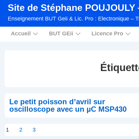
↓
Site de Stéphane POUJOULY –
passer
Enseignement BUT Geii & Lic. Pro : Electronique – T
au
Main
contenu
Accueil
BUT GEii
Licence Pro
Navigation
principal
Étiquett
Le petit poisson d’avril sur
oscilloscope avec un µC MSP430
Pagination
1
2
3
des