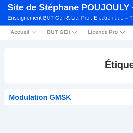
↓
Site de Stéphane POUJOULY –
passer
Enseignement BUT Geii & Lic. Pro : Electronique – T
au
Main
contenu
Accueil
BUT GEii
Licence Pro
Navigation
principal
Étique
Modulation GMSK