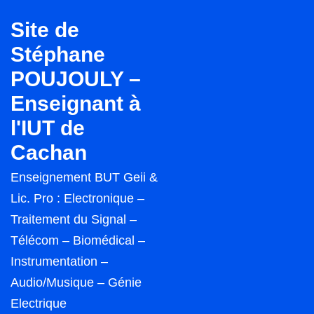
↓
Site de
passer
Stéphane
au
POUJOULY –
contenu
principal
Enseignant à
l'IUT de
Cachan
Enseignement BUT Geii &
Lic. Pro : Electronique –
Traitement du Signal –
Télécom – Biomédical –
Instrumentation –
Audio/Musique – Génie
Electrique