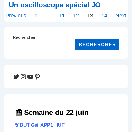
Un oscilloscope spécial JO
Pagination
Previous
1
…
11
12
13
14
Next
des
publications
Rechercher
RECHERCHER
Twitter
Instagram
YouTube
Pinterest