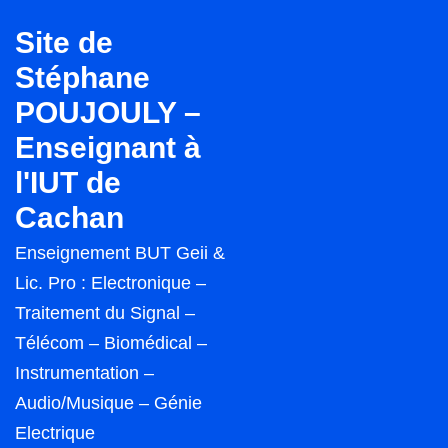
↓
Site de
passer
Stéphane
au
POUJOULY –
contenu
principal
Enseignant à
l'IUT de
Cachan
Enseignement BUT Geii &
Lic. Pro : Electronique –
Traitement du Signal –
Télécom – Biomédical –
Instrumentation –
Audio/Musique – Génie
Electrique