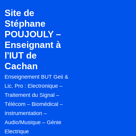
↓
Site de
passer
Stéphane
au
POUJOULY –
contenu
principal
Enseignant à
l'IUT de
Cachan
Enseignement BUT Geii &
Lic. Pro : Electronique –
Traitement du Signal –
Télécom – Biomédical –
Instrumentation –
Audio/Musique – Génie
Electrique