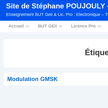
↓
Site de Stéphane POUJOULY –
passer
Enseignement BUT Geii & Lic. Pro : Electronique – T
au
Main
contenu
Accueil
BUT GEii
Licence Pro
Navigation
principal
Étique
Modulation GMSK