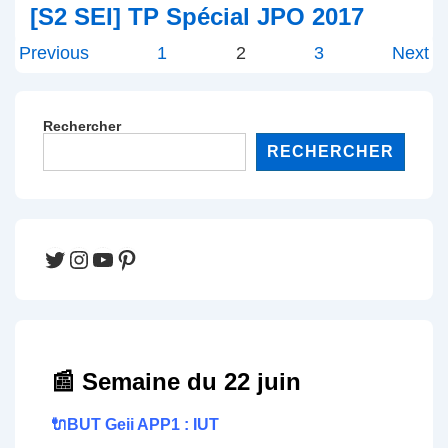
[S2 SEI] TP Spécial JPO 2017
Pagination
Previous
1
2
3
Next
des
publications
Rechercher
RECHERCHER
Twitter
Instagram
YouTube
Pinterest