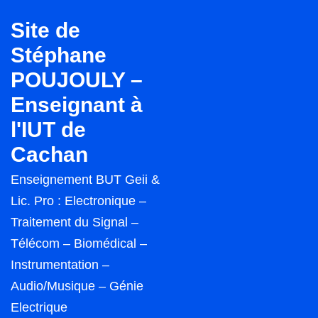
↓
Site de
passer
Stéphane
au
POUJOULY –
contenu
principal
Enseignant à
l'IUT de
Cachan
Enseignement BUT Geii &
Lic. Pro : Electronique –
Traitement du Signal –
Télécom – Biomédical –
Instrumentation –
Audio/Musique – Génie
Electrique