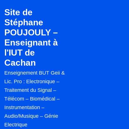
↓
Site de
passer
Stéphane
au
POUJOULY –
contenu
principal
Enseignant à
l'IUT de
Cachan
Enseignement BUT Geii &
Lic. Pro : Electronique –
Traitement du Signal –
Télécom – Biomédical –
Instrumentation –
Audio/Musique – Génie
Electrique