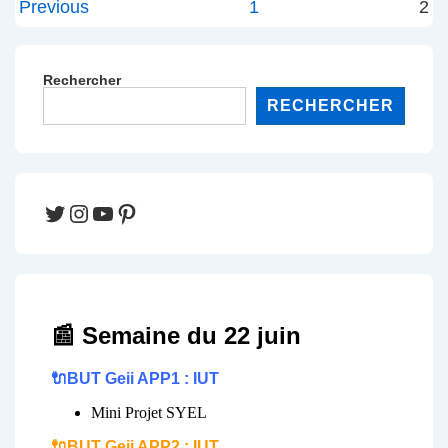
Pagination
Previous
1
2
des
publications
Rechercher
RECHERCHER
Twitter
Instagram
YouTube
Pinterest