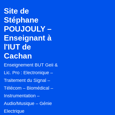
↓
Site de
passer
Stéphane
au
POUJOULY –
contenu
principal
Enseignant à
l'IUT de
Cachan
Enseignement BUT Geii &
Lic. Pro : Electronique –
Traitement du Signal –
Télécom – Biomédical –
Instrumentation –
Audio/Musique – Génie
Electrique