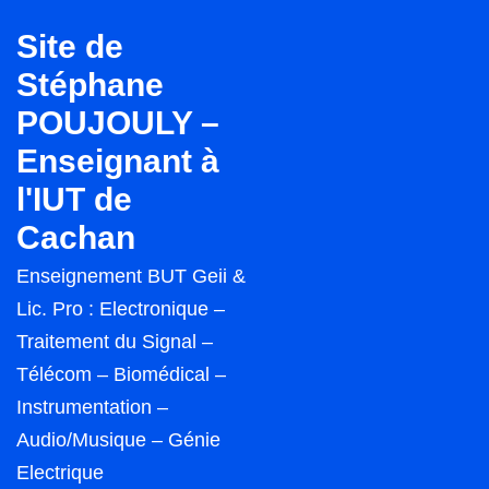
↓
Site de
passer
Stéphane
au
POUJOULY –
contenu
principal
Enseignant à
l'IUT de
Cachan
Enseignement BUT Geii &
Lic. Pro : Electronique –
Traitement du Signal –
Télécom – Biomédical –
Instrumentation –
Audio/Musique – Génie
Electrique