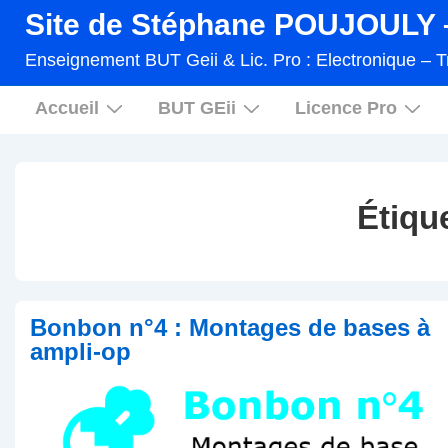
↓
Site de Stéphane POUJOULY –
passer
Enseignement BUT Geii & Lic. Pro : Electronique – T
au
Main
contenu
Accueil
BUT GEii
Licence Pro
Navigation
principal
Étiqu
Bonbon n°4 : Montages de bases à
ampli-op