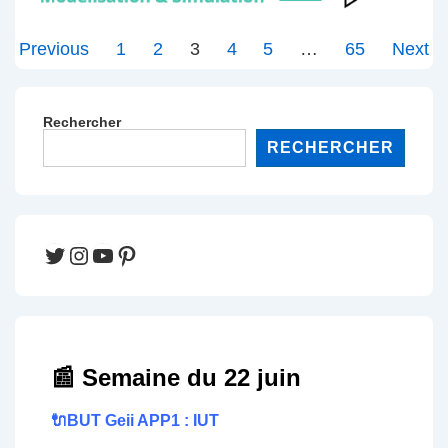
Pagination
Previous
1
2
3
4
5
…
65
Next
des
publications
Rechercher
RECHERCHER
Twitter
Instagram
YouTube
Pinterest