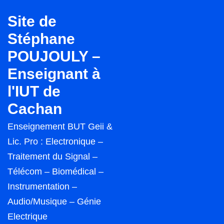
↓
Site de
passer
Stéphane
au
POUJOULY –
contenu
principal
Enseignant à
l'IUT de
Cachan
Enseignement BUT Geii &
Lic. Pro : Electronique –
Traitement du Signal –
Télécom – Biomédical –
Instrumentation –
Audio/Musique – Génie
Electrique