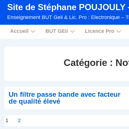
↓
Site de Stéphane POUJOULY –
passer
Enseignement BUT Geii & Lic. Pro : Electronique – T
au
Main
contenu
Accueil
BUT GEii
Licence Pro
Navigation
principal
Catégorie :
No
Un filtre passe bande avec facteur
de qualité élevé
Pagination
1
2
des