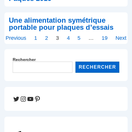
Une alimentation symétrique
portable pour plaques d’essais
Pagination
Previous
1
2
3
4
5
…
19
Next
des
publications
Rechercher
RECHERCHER
Twitter
Instagram
YouTube
Pinterest