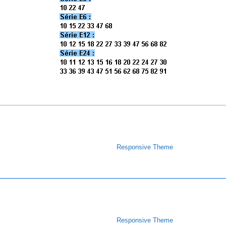
Copyright © 2026
Site de Stéphane POUJOULY - Enseignant
à l'IUT de Cachan
| Powered by
Responsive Theme
Copyright © 2026
Site de Stéphane POUJOULY - Enseignant
à l'IUT de Cachan
| Powered by
Responsive Theme