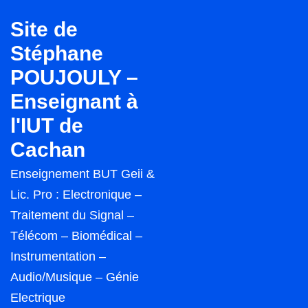
↓
Site de
passer
Stéphane
au
POUJOULY –
contenu
principal
Enseignant à
l'IUT de
Cachan
Enseignement BUT Geii &
Lic. Pro : Electronique –
Traitement du Signal –
Télécom – Biomédical –
Instrumentation –
Audio/Musique – Génie
Electrique