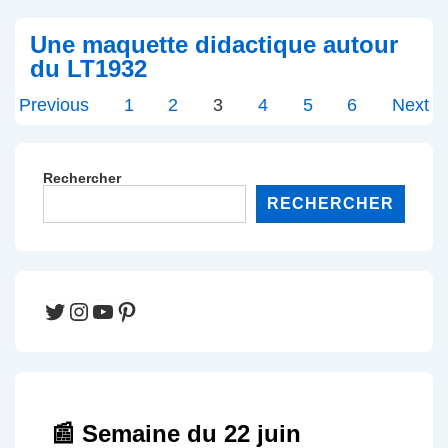
Une maquette didactique autour
du LT1932
Pagination
Previous
1
2
3
4
5
6
Next
des
publications
Rechercher
RECHERCHER
Twitter
Instagram
YouTube
Pinterest