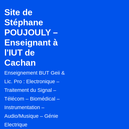
↓
Site de
passer
Stéphane
au
POUJOULY –
contenu
principal
Enseignant à
l'IUT de
Cachan
Enseignement BUT Geii &
Lic. Pro : Electronique –
Traitement du Signal –
Télécom – Biomédical –
Instrumentation –
Audio/Musique – Génie
Electrique