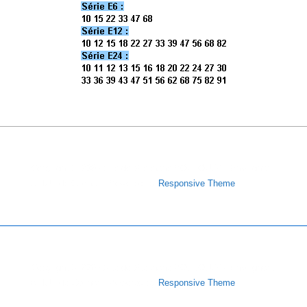
Copyright © 2026
Site de Stéphane POUJOULY - Enseignant
à l'IUT de Cachan
| Powered by
Responsive Theme
Copyright © 2026
Site de Stéphane POUJOULY - Enseignant
à l'IUT de Cachan
| Powered by
Responsive Theme